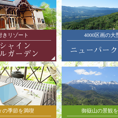
付きリゾート
4000区画の
々の季節を満喫
御嶽山の景観