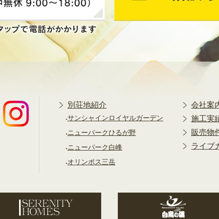
別荘地紹介
会社案
サンシャインロイヤルガーデン
施工実
販売物
ニューパークひるが野
ライブ
ニューパーク白峰
オリンポス三岳