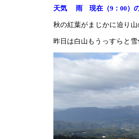
天気 雨
現在（9：00
）の
秋の紅葉がまじかに迫り山
昨日は白山もうっすらと雪