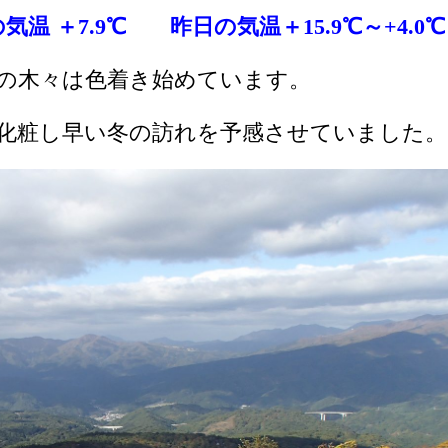
気温 ＋7.9℃
昨日の気温＋15.9
℃
～+4.0℃
の木々は色着き始めています。
化粧し早い冬の訪れを予感させていました。