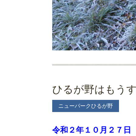
ひるが野はもう
ニューパークひるが野
令和２
年１０
月２７
日