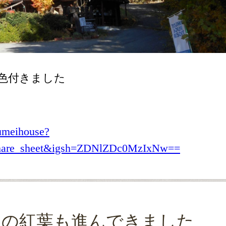
色付きました
umeihouse?
share_sheet&igsh=ZDNlZDc0MzIxNw==
ンの紅葉も進んできました