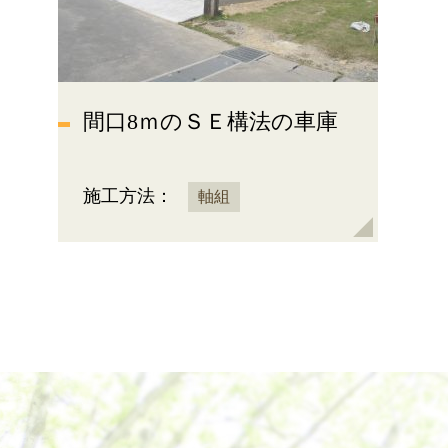
間口8ｍのＳＥ構法の車庫
施工方法：
軸組