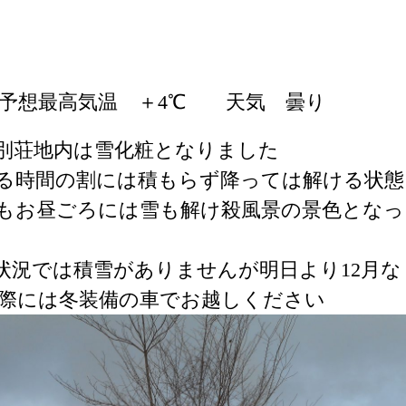
予想最高気温 ＋4℃ 天気 曇り
別荘地内は雪化粧となりました
る時間の割には積もらず降っては解ける状態
もお昼ごろには雪も解け殺風景の景色となっ
状況では積雪がありませんが明日より12月な
際には冬装備の車でお越しください