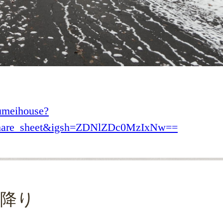
umeihouse?
share_sheet&igsh=ZDNlZDc0MzIxNw==
降り