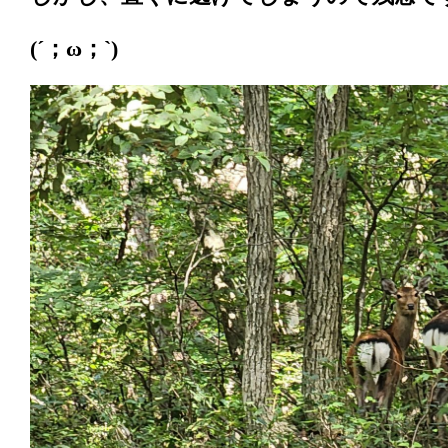
(´；ω；`)