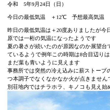
令和 5年9月24日（日）
今日の最低気温 ＋12℃ 予想最高気温
昨日の最低気温は＋20度ありましたが今
原では一桁の気温になったようです
夏の暑さが続いたのが原因なのか展望台
ているようで例年この時期は8合目辺り
まだ葉も青いように見えます
事務所では突然の冷え込みに薪ストーブ
つ本調子でなくなかなか火が点きません
別荘地内ではチラホラ、キノコも見え始