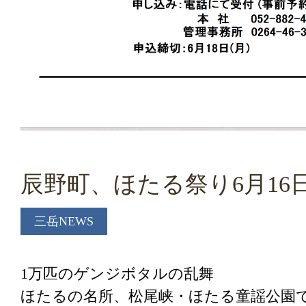
辰野町、ほたる祭り6月16
三岳NEWS
1万匹のゲンジボタルの乱舞
ほたるの名所、松尾峡・ほたる童謡公園