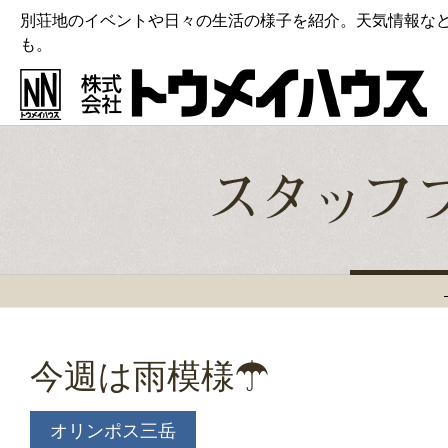
別荘地のイベントや日々の生活の様子を紹介。天気情報な
も。
今週は雨模様☂
オリンポス三岳