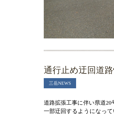
通行止め迂回道路
三岳NEWS
道路拡張工事に伴い県道2
一部迂回するようになって