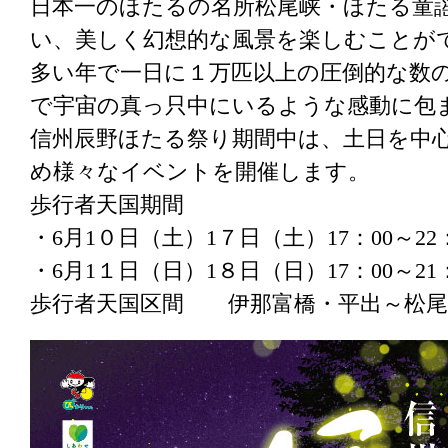
日本一のほたるの名所松尾峡・ほたる童
い、美しく幻想的な風景を楽しむことが
多い年で一日に１万匹以上の圧倒的な数
で宇宙の真っ只中にいるような感動に包
信州辰野ほたる祭り期間中は、土日を中
め様々なイベントを開催します。
歩行者天国期間
・6月1０日（土）1７日（土）17：00～22：
・6月1１日（日）1８日（日）17：00～21：
歩行者天国区間 伊那富橋・平出～松尾