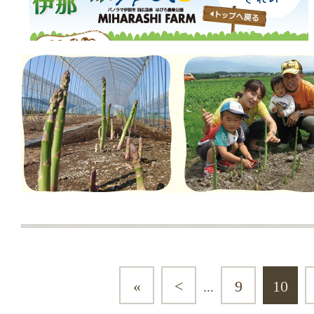
«
<
9
10
...