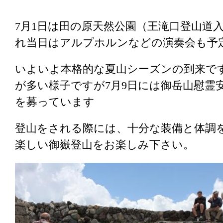
7月1日は田の原天然公園（王滝口登山道
れ当日はアルプホルンなどの演奏会も予
いよいよ本格的な夏山シーズンの到来で
が多い様子ですが7月9日には御岳山慰霊
を募っています
登山をされる際には、十分な装備と体調
楽しい御嶽登山をお楽しみ下さい。