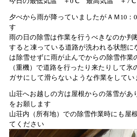
今日の最低気温 ＋0℃ 最高気温 ＋7
夕べから雨が降っていましたがＡＭ10：
す
雨の日の除雪は作業を行うべきなのか判
すると凍っている道路が洗われる状態に
は除雪せずに雨が止んでからの除雪作業
（重機）で道路を行ったり来たりして氷
ガサにして滑らないような作業をしてい
山荘へお越しの方は屋根からの落雪があ
をお願します
山荘内（所有地）での除雪作業時にも屋
てください