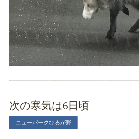
次の寒気は6日頃
ニューパークひるが野