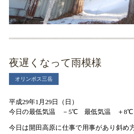
夜遅くなって雨模様
オリンポス三岳
平成29年1月29日（日）
今日の最低気温 －5℃ 最低気温 ＋8
今日は開田高原に仕事で用事があり斜め