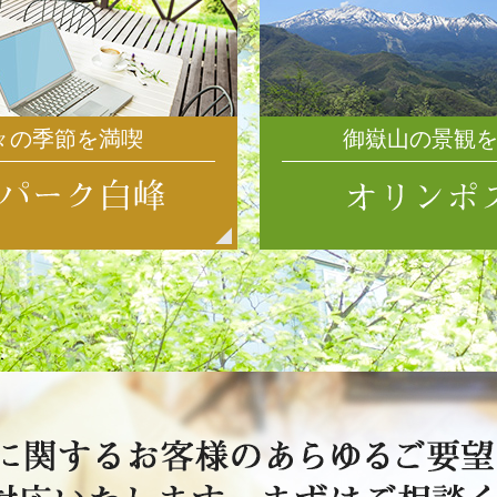
々の季節を満喫
御嶽山の景観