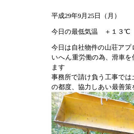
平成29年9月25日（月）
今日の最低気温 ＋１３℃
今日は自社物件の山荘アプ
いへん重労働の為、滑車を
ます
事務所で請け負う工事では
の都度、協力しあい最善策