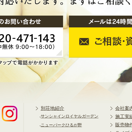
別荘地紹介
会社案
サンシャインロイヤルガーデン
施工実
販売物
ニューパークひるが野