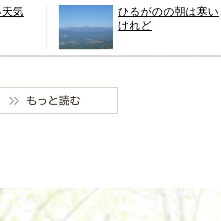
い天気
ひるがのの朝は寒い
けれど