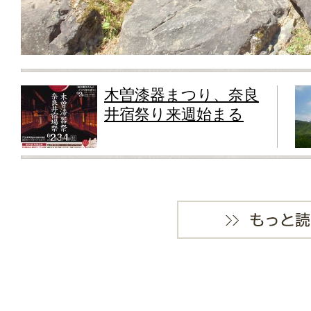
木曽漆器まつり、奈良
井宿祭り来週始まる