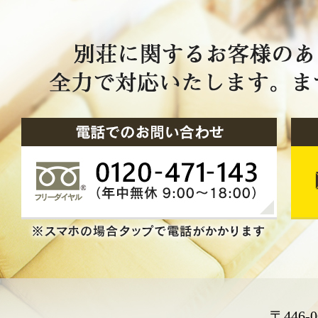
〒446-0