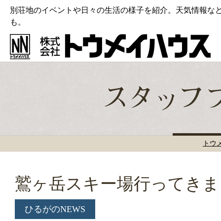
別荘地のイベントや日々の生活の様子を紹介。天気情報な
も。
トウ
鷲ヶ岳スキー場行ってきま
ひるがのNEWS