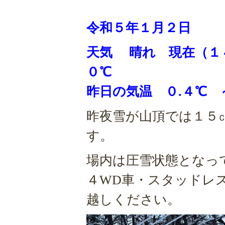
令和５年１月２日
天気 晴れ 現在（１
０℃
昨日の気温 ０.４℃ ～
昨夜雪が山頂では１５
す。
場内は圧雪状態となっ
４WD車・スタッドレ
越しください。