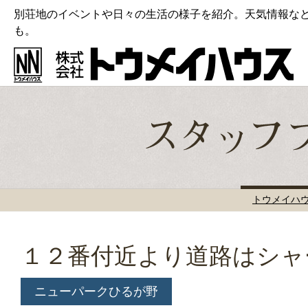
別荘地のイベントや日々の生活の様子を紹介。天気情報な
も。
トウメイハ
１２番付近より道路はシャ
ニューパークひるが野