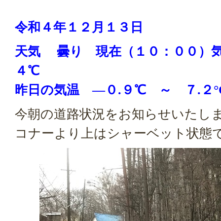
令和４年１２月１３日
天気 曇り 現在（１０：００）
４
昨日の気温 ―０.９℃ ～ ７.２°
今朝の道路状況をお知らせいたし
コナーより上はシャーベット状態