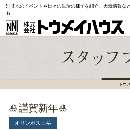
別荘地のイベントや日々の生活の様子を紹介。天気情報な
も。
トウ
🎍謹賀新年🎍
オリンポス三岳