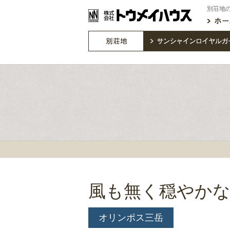
別荘地
風も無く穏やか
オリンポス三岳