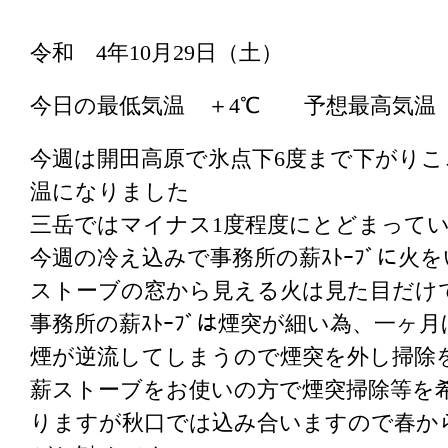
令和 4年10月29日（土）
今日の最低気温 ＋4℃ 予想最高気温
今週は開田高原で氷点下6度まで下がりこ
温になりました
三岳ではマイナス1度程度にとどまって
今週の冷え込みで事務所の薪ｽﾄｰﾌﾞに火
ストーブの窓から見える火は見た目だけ
事務所の薪ｽﾄｰﾌﾞは煙突が細い為、一ヶ
煙が逆流してしまうので煙突を外し掃除
薪ストーブをお使いの方で煙突掃除等を
りますが秋口では込み合いますので春か