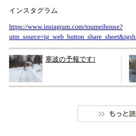
インスタグラム
https://www.instagram.com/toumeihouse?
utm_source=ig_web_button_share_sheet&i
寒波の予報です!