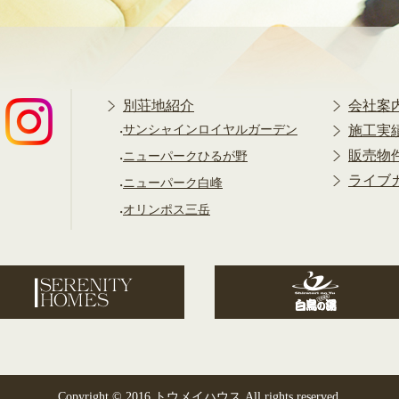
別荘地紹介
会社案
サンシャインロイヤルガーデン
施工実
販売物
ニューパークひるが野
ライブ
ニューパーク白峰
オリンポス三岳
Copyright © 2016 トウメイハウス All rights reserved.