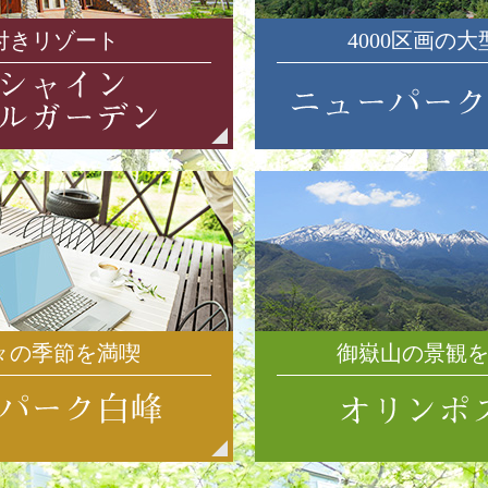
付きリゾート
4000区画の
々の季節を満喫
御嶽山の景観