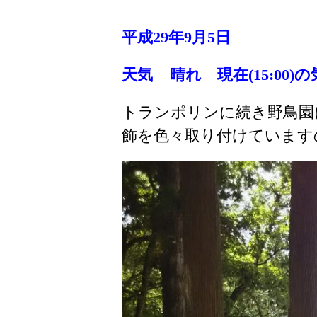
平成29年9月5
日
天気 晴れ 現在(15
:00)の
トランポリンに続き野鳥園
飾を色々取り付けています