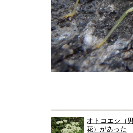
オトコエシ（
花）があった