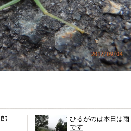
男郎
ひるがのは本日は雨
です