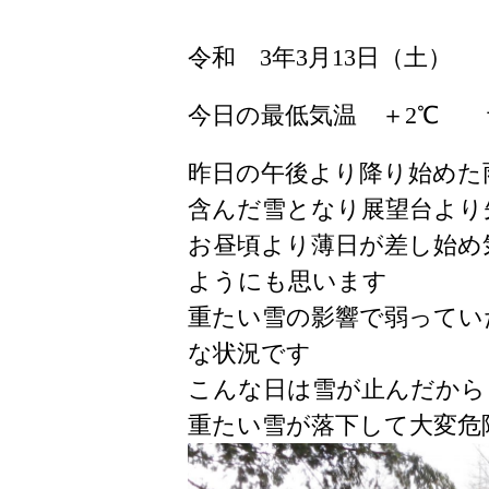
令和 3年3月13日（土）
今日の最低気温 ＋2℃ 
昨日の午後より降り始めた
含んだ雪となり展望台より
お昼頃より薄日が差し始め
ようにも思います
重たい雪の影響で弱ってい
な状況です
こんな日は雪が止んだから
重たい雪が落下して大変危