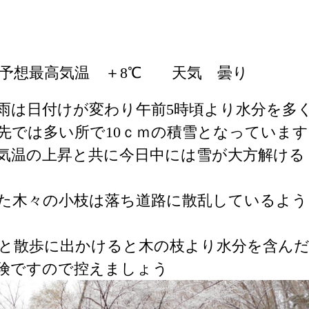
予想最高気温 ＋8℃ 天気 曇り
雨は日付けが変わり午前5時頃より水分を多
先では多い所で10ｃｍの積雪となっています
気温の上昇と共に今日中には雪が大方解ける
た木々の小枝は落ち道路に散乱しているよう
と散歩に出かけると木の枝より水分を含ん
険ですので控えましょう