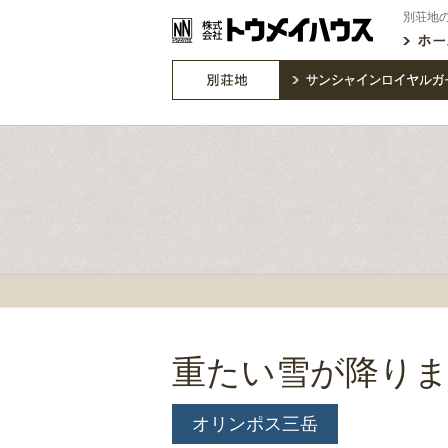
別荘地
重たい雪が降り
オリンポス三岳