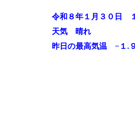
令和８年１月３０
日 
天気 晴れ
昨日の
最高気温 −１.