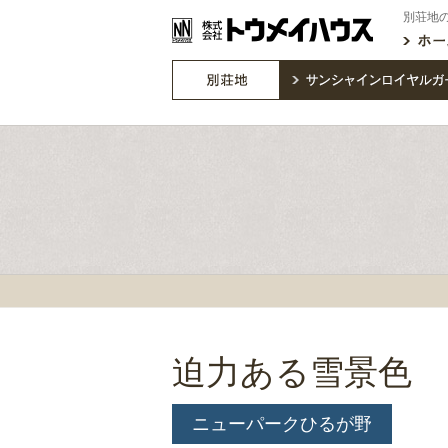
別荘地
迫力ある雪景色
ニューパークひるが野