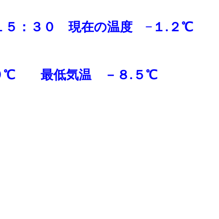
１５：３０ 現在の温度 −１.２
℃
９
℃ 最低気温 －８.５℃