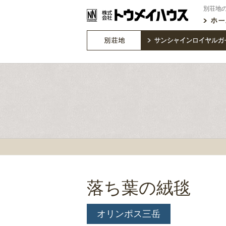
別荘地
落ち葉の絨毯
オリンポス三岳