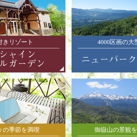
付きリゾート
4000区画の
々の季節を満喫
御嶽山の景観