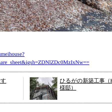
umeihouse?
share_sheet&igsh=ZDNlZDc0MzIxNw==
です
ひるがの新築工事（
様邸）