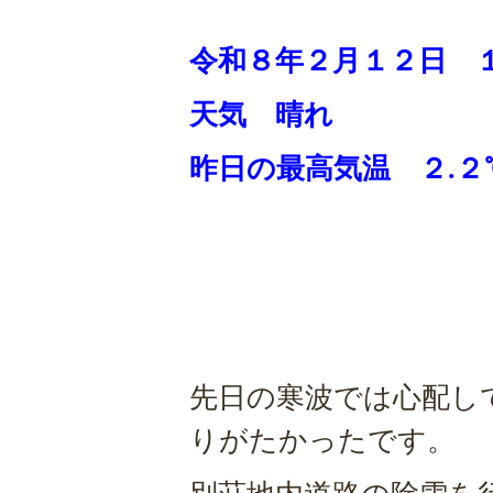
令和８年２月１２
日 
天気 晴れ
昨日の
最高気温 ２.２
先日の寒波では心配し
りがたかったです。