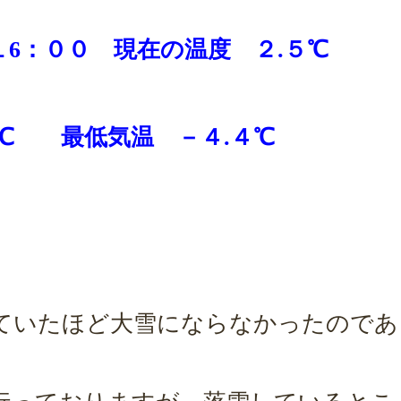
１6：００ 現在の温度 ２.５
℃
℃ 最低気温 －４.４℃
ていたほど大雪にならなかったのであ