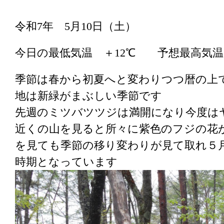
令和7年 5月10日（土）
今日の最低気温 ＋12℃ 予想最高気温
季節は春から初夏へと変わりつつ暦の上で
地は新緑がまぶしい季節です
先週のミツバツツジは満開になり今度は
近くの山を見ると所々に紫色のフジの花
を見ても季節の移り変わりが見て取れ５
時期となっています