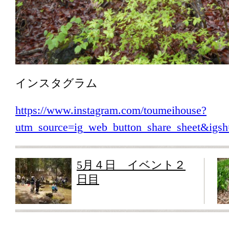
インスタグラム
https://www.instagram.com/toumeihouse?
utm_source=ig_web_button_share_sheet&i
5月４日 イベント２
日目