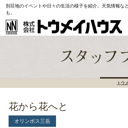
別荘地のイベントや日々の生活の様子を紹介。天気情報な
も。
トウ
花から花へと
オリンポス三岳