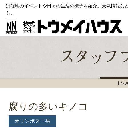
別荘地のイベントや日々の生活の様子を紹介。天気情報な
も。
トウ
腐りの多いキノコ
オリンポス三岳