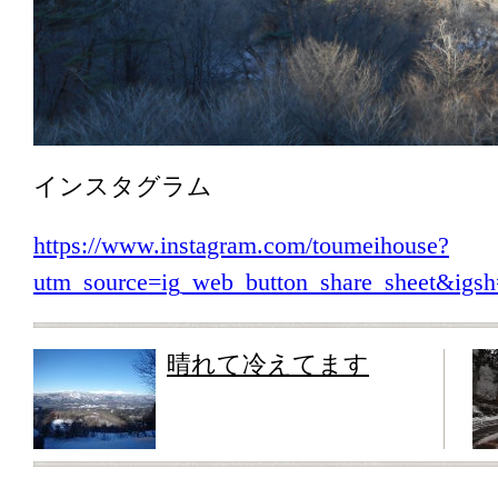
インスタグラム
https://www.instagram.com/toumeihouse?
utm_source=ig_web_button_share_sheet&i
晴れて冷えてます