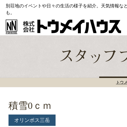
別荘地のイベントや日々の生活の様子を紹介。天気情報な
も。
トウ
積雪0ｃｍ
オリンポス三岳