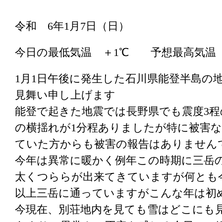
令和 6年1月7日（日）
今日の最低気温 ＋1℃ 予想最高気温
1月1日午後に発生した石川県能登半島の
見舞い申し上げます
能登で起きた地震では長野県でも震度3程
の横揺れが1分程ありましたが特に被害
ていた方からも被害の報告はありません
今年は異常に暖かく例年この時期に三岳
太くつららが出来てきていますが何とも今
以上三岳に通っていますがこんな年は初
今現在、別荘地内を見ても雪はどこにも