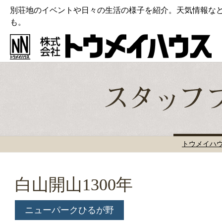
別荘地のイベントや日々の生活の様子を紹介。天気情報な
も。
トウメイハ
白山開山1300年
ニューパークひるが野