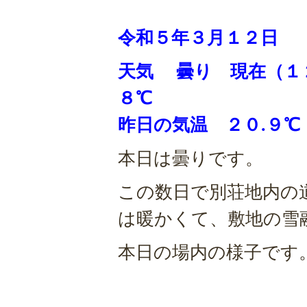
令和５年３
月１２
日
天気 曇り 現在（１
８℃
昨日の気温 ２０.９℃ 
本日は曇りです。
この数日で別荘地内の
は暖かくて、敷地の雪
本日の場内の様子です