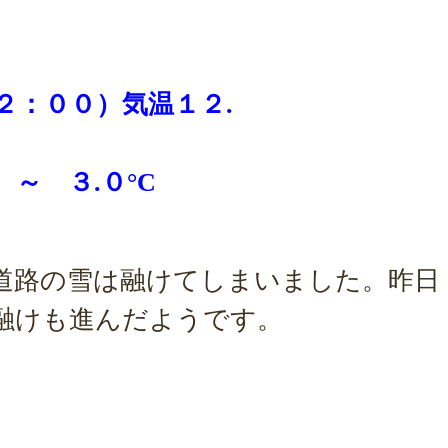
２
：００）
気温１２.
～ ３.０°C
道路の雪は融けてしまいました。昨日
融けも進んだようです。
。