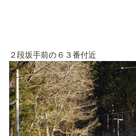
２段坂手前の６３番付近