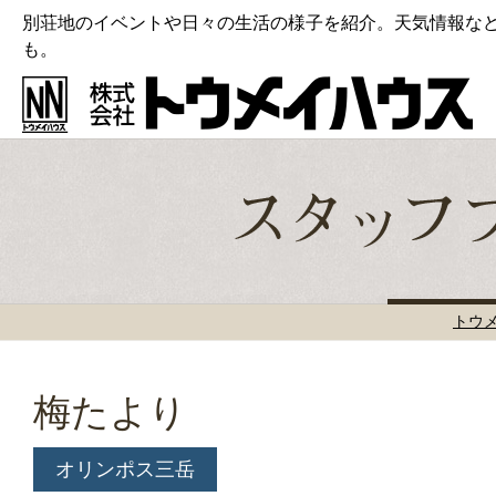
別荘地のイベントや日々の生活の様子を紹介。天気情報な
も。
トウ
梅たより
オリンポス三岳