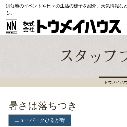
別荘地のイベントや日々の生活の様子を紹介。天気情報な
も。
トウメイハ
暑さは落ちつき
ニューパークひるが野