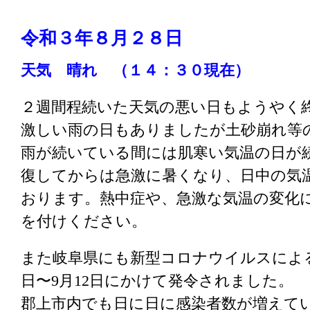
令和３
年８
月２８
日
天気 晴れ （１４：３０現在）
２週間程続いた天気の悪い日もようやく
激しい雨の日もありましたが土砂崩れ等
雨が続いている間には肌寒い気温の日が
復してからは急激に暑くなり、日中の気
おります。熱中症や、急激な気温の変化
を付けください。
また岐阜県にも新型コロナウイルスによる
日〜9月12日にかけて発令されました。
郡上市内でも日に日に感染者数が増えて