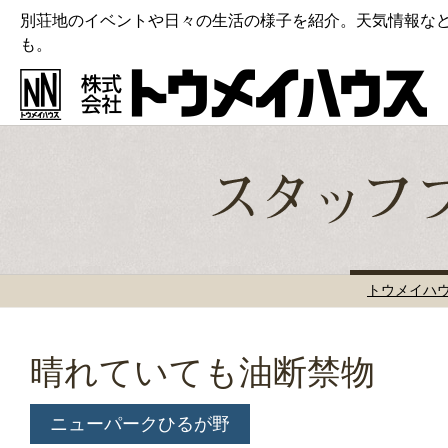
別荘地のイベントや日々の生活の様子を紹介。天気情報な
も。
トウメイハ
晴れていても油断禁物
ニューパークひるが野