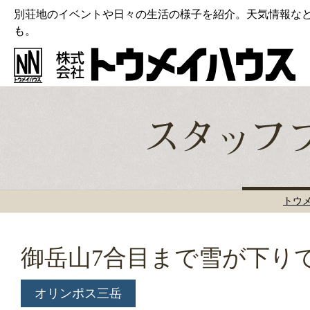
別荘地のイベントや日々の生活の様子を紹介。天気情報な
も。
トウ
御岳山7合目まで雪が下り
オリンポス三岳