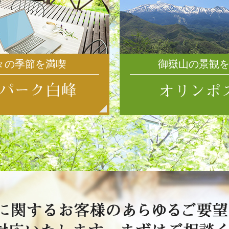
々の季節を満喫
御嶽山の景観