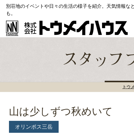
別荘地のイベントや日々の生活の様子を紹介。天気情報な
も。
トウ
山は少しずつ秋めいて
オリンポス三岳