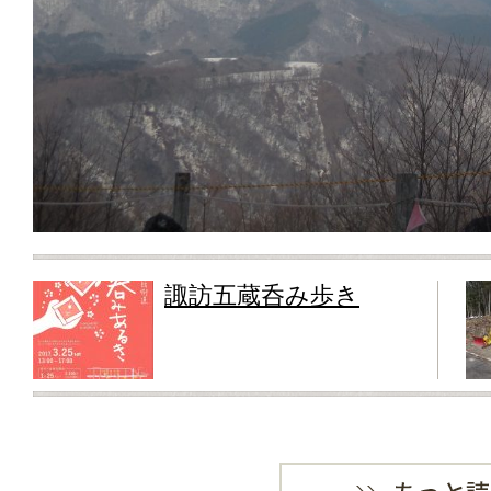
諏訪五蔵呑み歩き