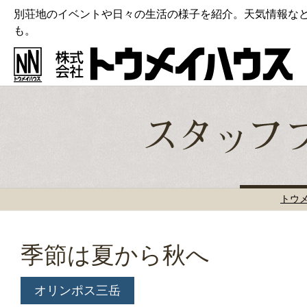
別荘地のイベントや日々の生活の様子を紹介。天気情報な
も。
トウ
季節は夏から秋へ
オリンポス三岳