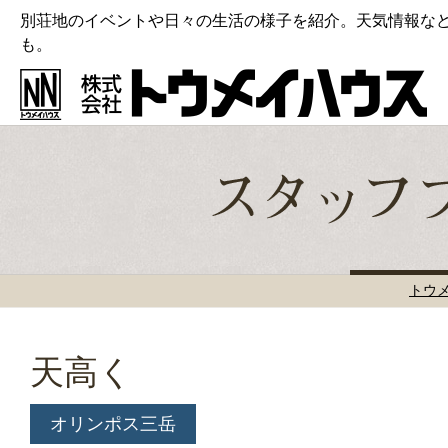
別荘地のイベントや日々の生活の様子を紹介。天気情報な
も。
トウ
天高く
オリンポス三岳