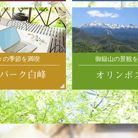
々の季節を満喫
御嶽山の景観