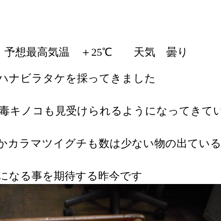
 予想最高気温 ＋25℃ 天気 曇り
ハナビラタケを採ってきました
毒キノコも見受けられるようになってきて
かカラマツイグチも数は少ない物の出てい
になる事を期待する昨今です