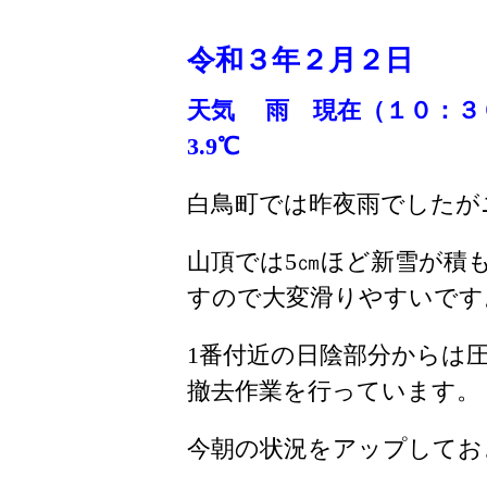
令和３
年２
月２日
天気 雨
現在（１０：３
3.9℃
白鳥町では昨夜雨でしたが
山頂では5㎝ほど新雪が積
すので大変滑りやすいです
1番付近の日陰部分からは
撤去作業を行っています。
今朝の状況をアップしてお