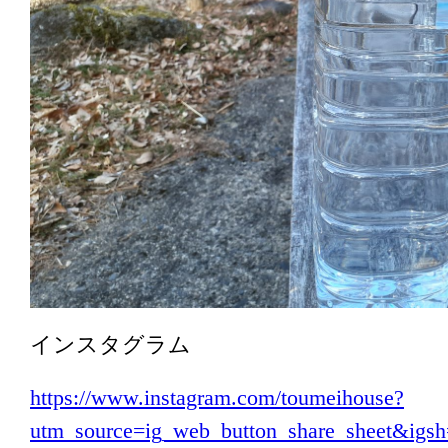
インスタグラム
https://www.instagram.com/toumeihouse?
utm_source=ig_web_button_share_sheet&i