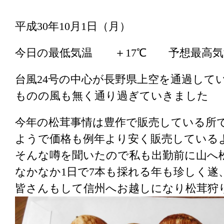
平成30年10月1日（月）
今日の最低気温 ＋17℃ 予想最高
台風24号の中心が長野県上空を通過して
ものの風も無く通り過ぎていきました
今年の松茸事情は豊作で販売している所
ようで価格も例年より安く販売している
そんな噂を聞いたので私も出勤前に山へ
なかなか1日で7本も採れる年も珍しく
皆さんもして信州へお越しになり松茸狩