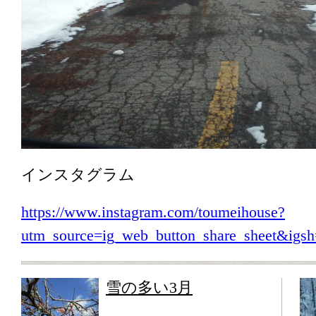
インスタグラム
https://www.instagram.com/toumeihouse?
utm_source=ig_web_button_share_sheet&i
雪の多い3月