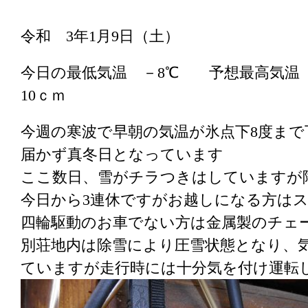
令和 3年1月9日（土）
今日の最低気温 －8℃ 予想最高気
10ｃｍ
今週の寒波で早朝の気温が氷点下8度ま
届かず真冬日となっています
ここ数日、雪がチラつきはしていますが
今日から3連休ですがお越しになる方は
四輪駆動のお車でない方は金属製のチェ
別荘地内は除雪により圧雪状態となり、
ていますが走行時には十分気を付け運転