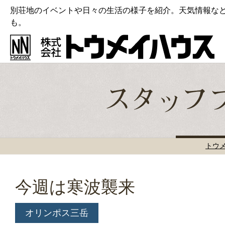
別荘地のイベントや日々の生活の様子を紹介。天気情報な
も。
トウ
今週は寒波襲来
オリンポス三岳