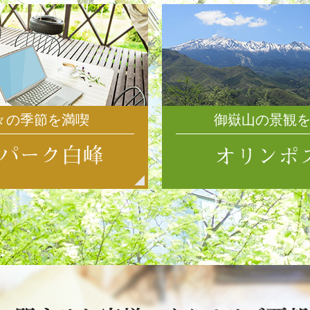
々の季節を満喫
御嶽山の景観