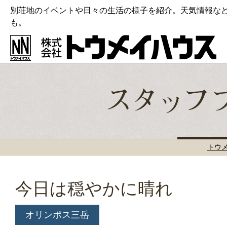
別荘地のイベントや日々の生活の様子を紹介。天気情報な
も。
トウ
今日は穏やかに晴れ
オリンポス三岳