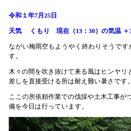
令和１年7
月25
日
天気 くもり
現在（13
：30
）の気温 ＋3
ながい梅雨空もようやく終わりそうです
す。
木々の間を吹き抜けて来る風はヒンヤリ
差しを直接受ける所は耐え難い暑さです
ここの所依頼作業での伐採や土木工事が
備を今日は行っています。